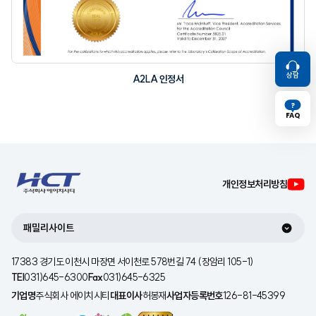
상담
A2LA 인정서
FAQ
TOP
개인정보처리방침
패밀리사이트
17383 경기도 이천시 마장면 서이천로 578번길 74 (장암리 105-1)
TEl
031)645-6300
Fax
031)645-6325
기업명
주식회사 에이치시티
대표이사
허봉재
사업자등록번호
126-81-45399