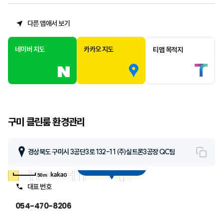
다른 앱애서 보기
네이버 지도
카카오 지도
티맵 목적지
구미 클린룸 환경관리
경상북도 구미시 3공단3로 132-11 ㈜실트론3공장 QC팀
복사
구미 클린룸 환경관리
50m
대표 번호
054-470-8206