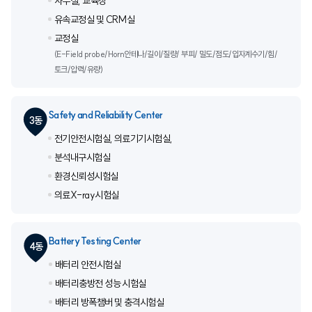
사무실, 교육장
유속교정실 및 CRM실
교정실
(E-Field probe/Horn안테나/길이/질량/ 부피/ 밀도/점도/입자계수기/힘/
토크/압력/유량)
Safety and Reliability Center
3동
전기안전시험실, 의료기기시험실,
분석내구시험실
환경신뢰성시험실
의료X-ray시험실
Battery Testing Center
4동
배터리 안전시험실
배터리충방전 성능 시험실
배터리 방폭챔버 및 충격시험실