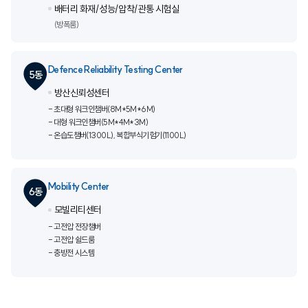
배터리 화재/성능/압착/관통 시험실
(방폭룸)
Defence Reliability Testing Center
5동
방산신뢰성센터
초대형 워크인챔버(8M*5M*6M)
대형 워크인챔버(5M*4M*3M)
온습도챔버(1300L),
복합부식기험기(1100L)
Mobility Center
6동
모빌리티센터
고전압 전장챔버
고전압 쉴드룸
충방전 시스템